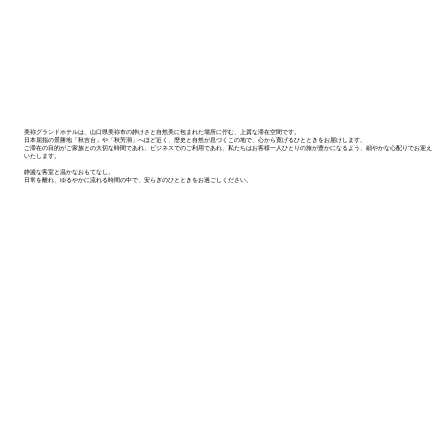
美祢グランドホテルは、山口県美祢市の静けさと自然美に包まれた場所に佇む、上質な滞在空間です。
日本屈指の景勝地「秋吉台」や「秋芳洞」へほど近く、歴史と自然が息づくこの地で、心から寛げるひとときをお届けします。
ご滞在の目的がご家族との大切な時間であれ、ビジネスでのご利用であれ、私たちはお客様一人ひとりの旅が豊かになるよう、細やかな心配りでお迎え
いたします。
静謐な客室と温かなおもてなし。
日常を離れ、ゆるやかに流れる時間の中で、安らぎのひとときをお過ごしください。