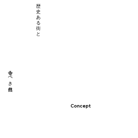
歴
史
あ
る
街
と
守るべき自然
Concept