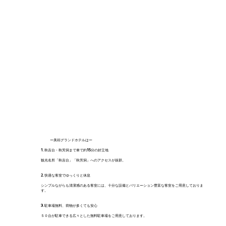
ー美祢グランドホテルはー
1. 秋吉台・秋芳洞まで車で約15分の好立地
観光名所「秋吉台」「秋芳洞」へのアクセスが抜群。
2. 快適な客室でゆっくりと休息
シンプルながらも清潔感のある客室には、十分な設備とバリエーション豊富な客室をご用意しておりま
す。
3. 駐車場無料、荷物が多くても安心
５０台が駐車できる広々とした無料駐車場をご用意しております。