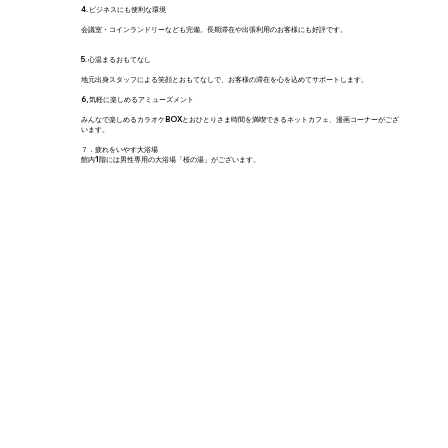
4. ビジネスにも便利な環境
会議室・コインランドリーなども完備。長期滞在や出張利用のお客様にも好評です。
5. 心温まるおもてなし
地元出身スタッフによる笑顔とおもてなしで、お客様の滞在を心を込めてサポートします。
6, 気軽に楽しめるアミューズメント
​みんなで楽しめるカラオケBOXとおひとりさま時間を満喫できるネットカフェ、漫画コーナーがござ
います。
７．疲れをいやす大浴場
館内1階には男性専用の大浴場「桜の湯」がございます。