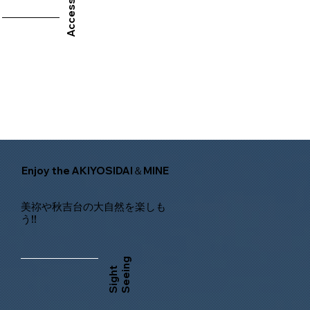
Access
Enjoy the AKIYOSIDAI＆MINE
美祢や秋吉台の大自然を楽しも
う!!
g
S
i
g
h
t
S
e
e
i
n