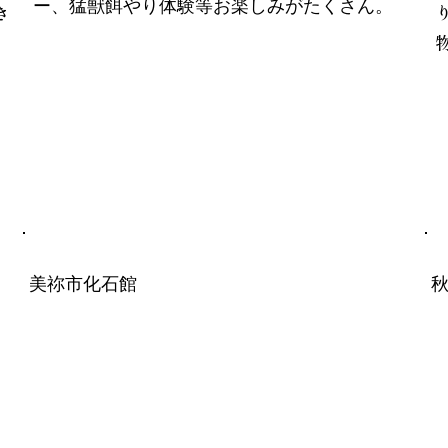
ー、猛獣餌やり体験等お楽しみがたくさん。
き
美祢市化石館