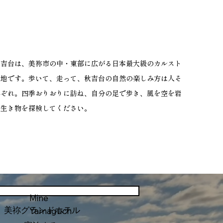
秋吉台は、美祢市の中・東部に広がる日本最大級のカルスト
台地です。
歩いて、走って、秋吉台の自然の楽しみ方は人そ
れぞれ。四季おりおりに訪ね、自分の足で歩き、風を空を岩
を生き物を探検してください。
Mine
​美祢グランドホテル
Yamaguch